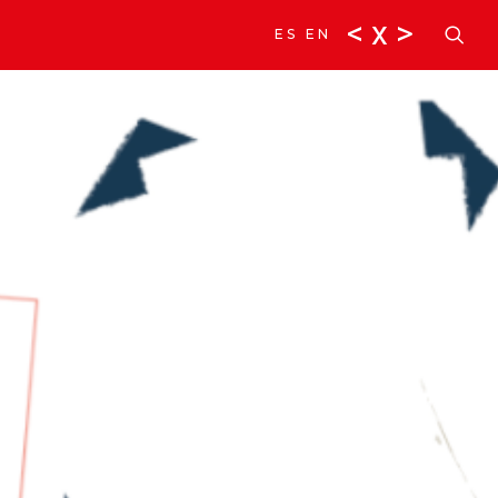
<
x
>
ES
EN