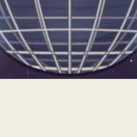
E.GO
nidad se volvió demasiado…sensible. Una ensalada de creencias esot