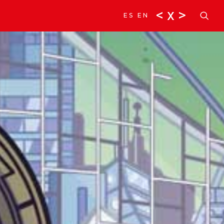
<
x
>
ES
EN